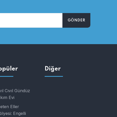
opüler
Diğer
vıl Cıvıl Gündüz
kım Evi
eten Eller
ölyesi: Engelli