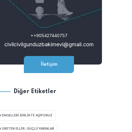
++905427440757
civilcivilgunduzbakimevi@gmail.com
İletişim
Diğer Etiketler
ENGELLERI BIRLIKTE AŞIYORUZ
ÜRETEN ELLER, GÜÇLÜ YARINLAR