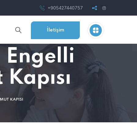
+905427440757
İletişim
 Engelli
t Kapısı
UMUT KAPISI