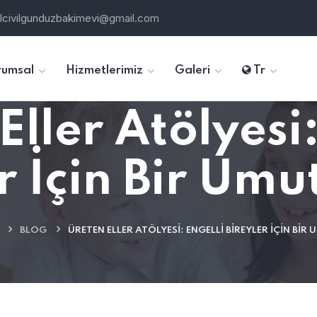
ilcivilgunduzbakimevi@gmail.com
rumsal
Hizmetlerimiz
Galeri
Tr
Eller Atölyesi:
r İçin Bir Umu
BLOG
ÜRETEN ELLER ATÖLYESI: ENGELLI BIREYLER İÇIN BIR 