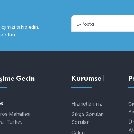
ojimizi takip edin.
ne olun.
işime Geçin
Kurumsal
P
s
Hizmetlerimiz
Cı
Ba
ros Mahallesi,
Sıkça Sorulan
ya, Turkey
Sorular
Ür
At
Galeri