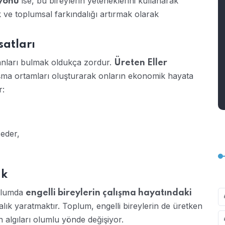
ise, bu bireylerin yeteneklerini kullanarak
yonu
k ve toplumsal farkındalığı artırmak olarak
satları
anları bulmak oldukça zordur.
Üreten Eller
lışma ortamları oluşturarak onların ekonomik hayata
r:
eder,
ak
oplumda
engelli bireylerin çalışma hayatındaki
ık yaratmaktır. Toplum, engelli bireylerin de üretken
n algıları olumlu yönde değişiyor.