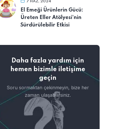
7 HAZ, 2024
El Emeği Ürünlerin Gücü:
Üreten Eller Atölyesi’nin
Sürdürülebilir Etkisi
Daha fazla yardım için
hemen bizimle iletişime
geçin
Soru sormaktan çekinmeyin, bize her
zaman ulaşabilirsiniz.