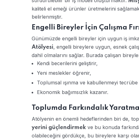
sürdürülebilir bir iş modeli oluşturmaktır.
Mis
kaliteli el emeği ürünler üretmelerini sağlama
belirlenmiştir.
Engelli Bireyler İçin Çalışma Fır
Günümüzde engelli bireyler için uygun iş imk
, engelli bireylere uygun, esnek ça
Atölyesi
dahil olmalarını sağlar. Burada çalışan bireyle
Kendi becerilerini geliştirir,
Yeni meslekler öğrenir,
Toplumsal ışınma ve kabullenmeyi tecrübe 
Ekonomik bağımsızlık kazanır.
Toplumda Farkındalık Yaratm
Atölyenin en önemli hedeflerinden biri de, t
ve bu konuda farkındal
yerini güçlendirmek
olabileceğini gördükçe, bu bireylere karşı ola