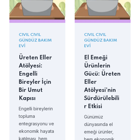
CIVIL CIVIL
CIVIL CIVIL
GÜNDÜZ BAKIM
GÜNDÜZ BAKIM
EVI
EVI
Üreten Eller
El Emeği
Atölyesi:
Ürünlerin
Engelli
Gücü: Üreten
Bireyler İçin
Eller
Bir Umut
Atölyesi’nin
Kapısı
Sürdürülebili
r Etkisi
Engelli bireylerin
topluma
Günümüz
entegrasyonu ve
dünyasında el
ekonomik hayata
emeği ürünler,
katılması, hem
hem ekonomik