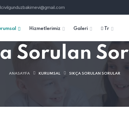
ilcivilgunduzbakimevi@gmail.com
urumsal
Hizmetlerimiz
Galeri
Tr
ça Sorulan Sor
ANASAYFA
KURUMSAL
SIKÇA SORULAN SORULAR