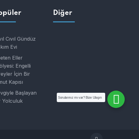
opüler
Diğer
vıl Cıvıl Gündüz
kım Evi
eten Eller
ölyesi: Engelli
reyler İçin Bir
ut Kapısı
vgiyle Başlayan
Sorularınız mı var? Bize Ulaşın
r Yolculuk