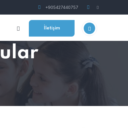
+905427440757
İletişim
ular