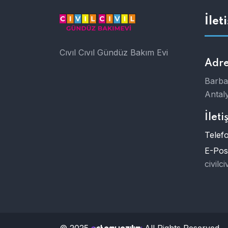
İlet
Cıvıl Cıvıl Gündüz Bakım Evi
Adre
Barba
Antal
İleti
Telefo
E-Post
civil