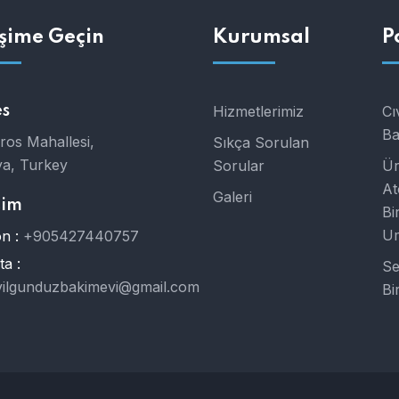
işime Geçin
Kurumsal
P
s
Hizmetlerimiz
Cı
Ba
ros Mahallesi,
Sıkça Sorulan
ya, Turkey
Sorular
Ür
At
Galeri
şim
Bi
Um
n :
+905427440757
a :
Se
civilgunduzbakimevi@gmail.com
Bi