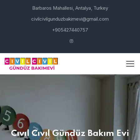
Barbaros Mahallesi, Antalya, Turkey
civilcivilgunduzbakimevi@gmail.com
+905427440757
Cıvıl Cıvıl Gündüz Bakım Evi