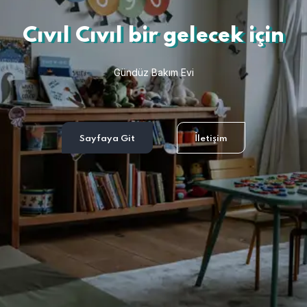
Cıvıl Cıvıl bir gelecek için
Gündüz Bakım Evi
Sayfaya Git
İletişim